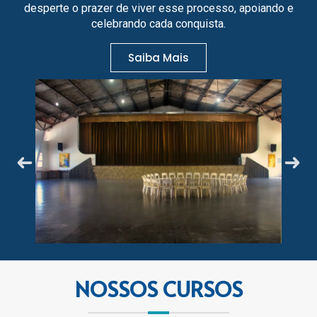
desperte o prazer de viver esse processo, apoiando e
celebrando cada conquista.
Saiba Mais
Mais
Saiba
conhecimento.
do
áreas
diferentes
Mais
em
Saiba
Mais
científicas
Mais
Saiba
experiências
Saiba
delas!.
e
NOSSOS CURSOS
uma
tecnologia
primárias.
cada
Iniciais.
unem
habilidades
apoia