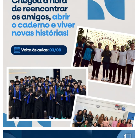
ANO
9º
AO
6º