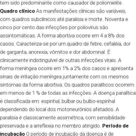
tem sido predominante como causador de poliomielite.
Quadro clínico
As manifestações clínicas são variáveis,
com quadros subclínicos até paralisia e morte. Noventa e
cinco por cento das infecções por poliovírus são
assintomáticas.
A forma abortiva ocorre em 4 a 8% dos
casos. Caracteriza-se por um quadro de febre, cefaléia, dor
de garganta, anorexia, vômitos e dor abdominal. É
clinicamente indistinguível de outras infecções virais.
A
forma meníngea ocorre em 1% a 2% dos casos e apresenta
sinais de irritação meníngea juntamente com os mesmos
sintomas da forma abortiva.
Os quadros paralíticos ocorrem
em menos de 1 % de todas as infecções. A doença paralítica
é classificada em: espinhal, bulbar ou bulbo-espinhal
dependendo do local dos motoneurônios afetados. A
paralisia é classicamente assimétrica, com sensibilidade
preservada e a arreflexia no membro atingido.
Período de
incubação
O período de incubação da doença é de