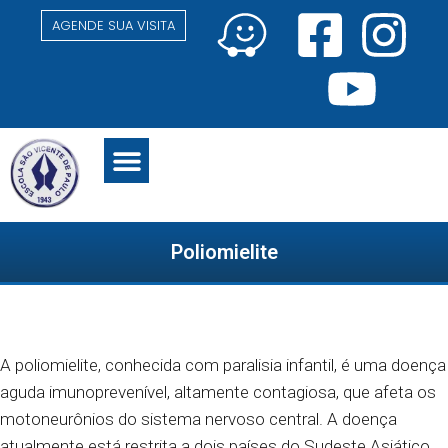
AGENDE SUA VISITA
NÍVEIS DE ENSINO
ATIVIDADES EXTRA CURRICULARES
Poliomielite
A poliomielite, conhecida com paralisia infantil, é uma doença
aguda imunoprevenível, altamente contagiosa, que afeta os
motoneurônios do sistema nervoso central.
A doença
atualmente está restrita a dois países do Sudeste Asiático.